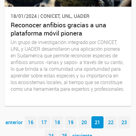
18/01/2024 | CONICET, UNL, UADER
Reconocer anfibios gracias a una
plataforma móvil pionera
Un grupo de investigación integrado por CONICET,
UNL y UADER desarrollaron una aplicación pionera
en Sudamérica que permite reconocer especies de
anfibios anuros -ranas y sapos- a través de su canto,
lo que brinda a la comunidad una oportunidad para
aprender sobre estas especies y su importancia en
los ecosistemas locales, al tiempo que se constituye
como una herramienta para expertos y profesionales.
Navegador de artículos
anterior
16
17
18
19
20
21
22
23
24
25
siguiente