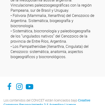
de la Mesopotamia austral argentina.
Vinculaciones paleozoogeográficas con la región
Pampeana, sur de Brasil y Uruguay.
• Folivora (Mammalia, Xenarthra) del Cenozoico de
Argentina. Sistemática, biogeografía y
biocronología.
• Sistemática, biocronología y paleobiogeografía
de los "ungulados nativos" del Cenozoico de la
provincia de Entre Ríos, Argentina.
• Los Pampatheriidae (Xenarthra, Cingulata) del
Cenozoico: sistemática, anatomía, aspectos
biogeográficos y biocronológicos.
facebook
instagram
Youtube
Los contenidos del CONICET están licenciados bajo
Creative
Commons Reconocimiento 2.5 Argentina License