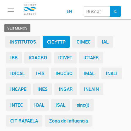
Toggle
EN
navigation
VER MENOS
INSTITUTOS
CICYTTP
CIMEC
IAL
IBB
ICIAGRO
ICIVET
ICTAER
IDICAL
IFIS
IHUCSO
IMAL
INALI
INCAPE
INES
INGAR
INLAIN
INTEC
IQAL
ISAL
sinc(i)
CIT RAFAELA
Zona de Influencia