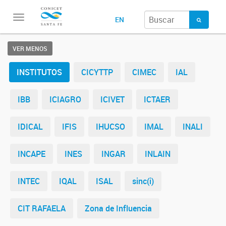
Toggle
EN
navigation
VER MENOS
INSTITUTOS
CICYTTP
CIMEC
IAL
IBB
ICIAGRO
ICIVET
ICTAER
IDICAL
IFIS
IHUCSO
IMAL
INALI
INCAPE
INES
INGAR
INLAIN
INTEC
IQAL
ISAL
sinc(i)
CIT RAFAELA
Zona de Influencia