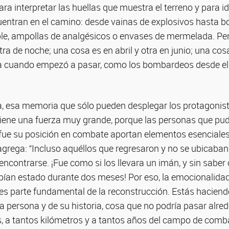
ra interpretar las huellas que muestra el terreno y para ide
uentran en el camino: desde vainas de explosivos hasta b
e, ampollas de analgésicos o envases de mermelada. Per
tra de noche; una cosa es en abril y otra en junio; una co
a cuando empezó a pasar, como los bombardeos desde el
a, esa memoria que sólo pueden desplegar los protagonis
Tiene una fuerza muy grande, porque las personas que pud
 fue su posición en combate aportan elementos esenciales
agrega: “Incluso aquéllos que regresaron y no se ubicaban 
encontrarse. ¡Fue como si los llevara un imán, y sin sabe
bían estado durante dos meses! Por eso, la emocionalidad
 es parte fundamental de la reconstrucción. Estás hacien
a persona y de su historia, cosa que no podría pasar alr
s, a tantos kilómetros y a tantos años del campo de comba