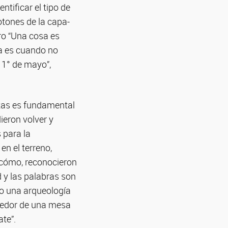
ntificar el tipo de
otones de la capa-
o “Una cosa es
sa es cuando no
 1° de mayo”,
tas es fundamental
ieron volver y
 para la
en el terreno,
r cómo, reconocieron
 y las palabras son
do una arqueología
ededor de una mesa
te”.