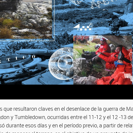
ue resultaron claves en el desenlace de la guerra de Mal
on y Tumbledown, ocurridas entre el 11-12 y el 12 -13 de
ó durante esos días y en el período previo, a partir de re