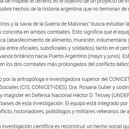
cia de mapear el terreno, es el objetivo de un proyecto de 
sobre hechos de la historia argentina que no terminan de c
stros y la savia de la Guerra de Malvinas” busca estudiar 
al y concreta en ambos combates. Esto significa que el equ
stica (abastecimiento de alimento, munición, indumentari
ía entre oficiales, suboficiales y soldados) tanto en el per
avance británico hacia Puerto Argentino (mayo y junio). Es
 en los dos combates más prolongados del conflicto bélico
ido por la antropóloga e investigadora superior del CONICE
Sociales (CIS, CONICET-IDES), Dra. Rosana Guber y codiri
 y magister en Defensa Nacional Héctor D. Tessey (UNDEF
s bases de esta investigación. El equipo está integrado po
licto, historiadores, politólogos y militares veteranos de 
a investigación científica es reconstruir un hecho social q