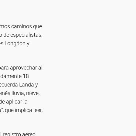
mismos caminos que
 de especialistas,
es Longdon y
para aprovechar al
madamente 18
recuerda Landa y
nés lluvia, nieve,
de aplicar la
, que implica leer,
 registro aéreo