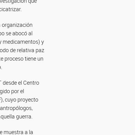
investigación que
icatrizar.
la organización
ipo se abocó al
a y medicamentos) y
íodo de relativa paz
te proceso tiene un
.
T desde el Centro
gido por el
), cuyo proyecto
r antropólogos,
aquella guerra.
ue muestra a la