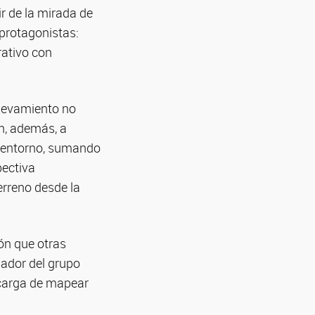
r de la mirada de
 protagonistas:
rativo con
elevamiento no
n, además, a
l entorno, sumando
pectiva
erreno desde la
ón que otras
nador del grupo
ncarga de mapear