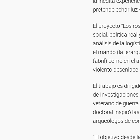
la inédita experien
pretende echar luz 
El proyecto “Los ro
social, política re
análisis de la logí
el mando (la jerarqu
(abril) como en el 
violento desenlace
El trabajo es dirig
de Investigaciones 
veterano de guerra
doctoral inspiró la
arqueólogos de conf
“El objetivo desde l