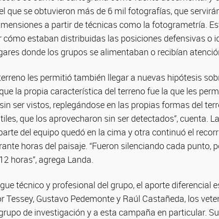
l que se obtuvieron más de 6 mil fotografías, que servirá
mensiones a partir de técnicas como la fotogrametría. Est
r cómo estaban distribuidas las posiciones defensivas o i
ugares donde los grupos se alimentaban o recibían atenci
terreno les permitió también llegar a nuevas hipótesis sob
e la propia característica del terreno fue la que les permi
sin ser vistos, replegándose en las propias formas del terr
tiles, que los aprovecharon sin ser detectados”, cuenta. L
arte del equipo quedó en la cima y otra continuó el recorr
ante horas del paisaje. “Fueron silenciando cada punto, p
2 horas”, agrega Landa.
ue técnico y profesional del grupo, el aporte diferencial e
 Tessey, Gustavo Pedemonte y Raúl Castañeda, los vete
rupo de investigación y a esta campaña en particular. Su