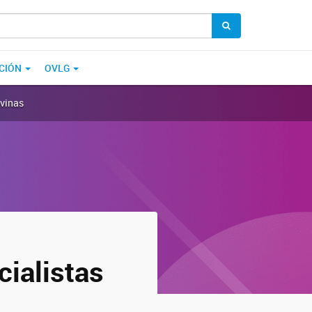
CIÓN
OVLG
lvinas
cialistas