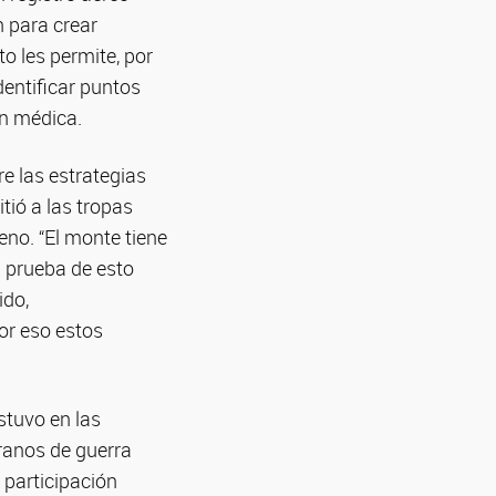
n para crear
o les permite, por
dentificar puntos
ón médica.
re las estrategias
tió a las tropas
eno. “El monte tiene
a prueba de esto
ido,
or eso estos
stuvo en las
ranos de guerra
 participación