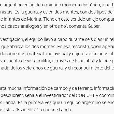
o argentino en un determinado momento histórico, a parti
nistas. Es la guerra, y es en dos montes, con dos tipos de
o e infantes de Marina. Tiene en este sentido un eje compa
unos casos análogos y en otros no”, comenta Guber.
vestigación, el equipo llevó a cabo durante seis días un r
no que abarca los dos montes. En esa reconstrucción apela
, documentos, material audiovisual y objetos asociados a
 el punto de vista militar, a través de la palabra y la pers
ada de los veteranos de guerra, y el reconocimiento del t
orta mucha información de campo y de terreno, informaci
 descubren”, señala el investigador del CONICET y coordi
os Landa. Es la primera vez que un equipo argentino se e
las islas. “Es inédito”, reconoce Landa.