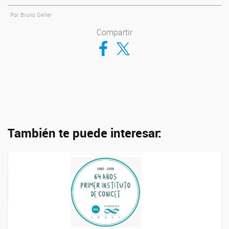
Por Bruno Geller
Compartir
Compartir en Facebook
Compartir en Twitter
También te puede interesar: