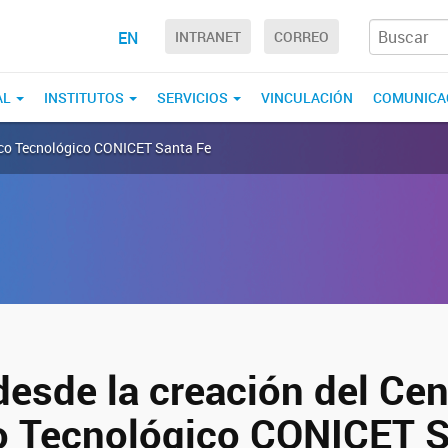
EN
INTRANET
CORREO
AL
INSTITUTOS
SERVICIOS
VINCULACIÓN
COMUNICA
fico Tecnológico CONICET Santa Fe
desde la creación del Cen
co Tecnológico CONICET S