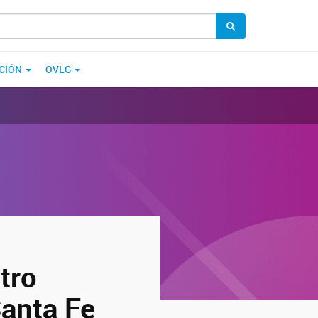
CIÓN
OVLG
tro
anta Fe