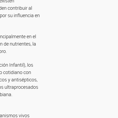
 existen
n contribuir al
por su influencia en
ncipalmente en el
n de nutrientes, la
bro.
n Infantil), los
o cotidiano con
cos y antisépticos,
os ultraprocesados
biana.
rganismos vivos