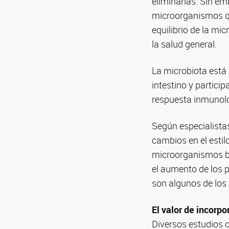
eliminarlas. Sin em
microorganismos qu
equilibrio de la mi
la salud general.
La microbiota está
intestino y partici
respuesta inmunológ
Según especialistas
cambios en el estil
microorganismos ben
el aumento de los 
son algunos de los
El valor de incorp
Diversos estudios 