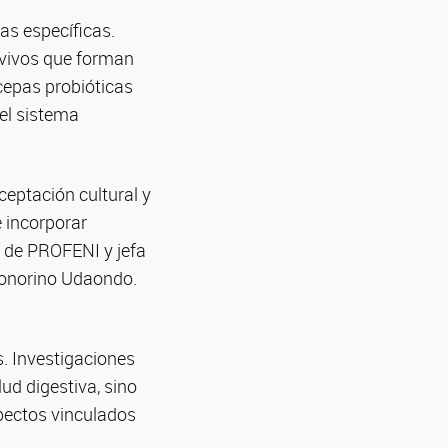
as específicas.
 vivos que forman
cepas probióticas
 el sistema
ceptación cultural y
 incorporar
e de PROFENI y jefa
Bonorino Udaondo.
s. Investigaciones
lud digestiva, sino
pectos vinculados