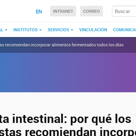
EN
INTRANET
CORREO
AL
INSTITUTOS
SERVICIOS
VINCULACIÓN
COMUNICA
istas recomiendan incorporar alimentos fermentados todos los días
a intestinal: por qué los
istas recomiendan incorp