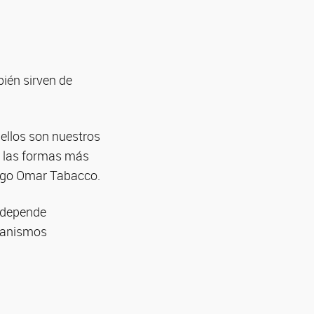
bién sirven de
ellos son nuestros
de las formas más
logo Omar Tabacco.
o depende
rganismos