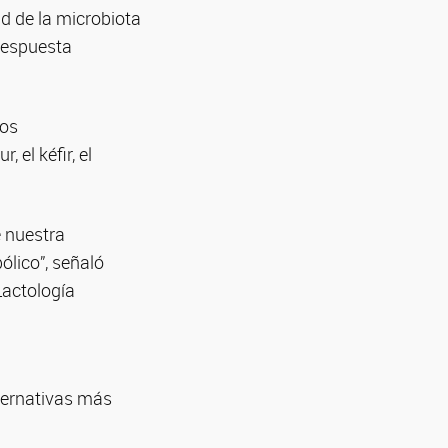
ad de la microbiota
 respuesta
tos
el kéfir, el
 nuestra
ólico”, señaló
Lactología
lternativas más