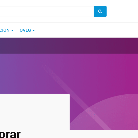
CIÓN
OVLG
orar