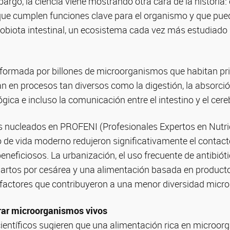
bargo, la ciencia viene mostrando otra cara de la historia:
e cumplen funciones clave para el organismo y que puede
crobiota intestinal, un ecosistema cada vez más estudiado 
 formada por billones de microorganismos que habitan pri
pan en procesos tan diversos como la digestión, la absorció
ica e incluso la comunicación entre el intestino y el cere
 nucleados en PROFENI (Profesionales Expertos en Nutrició
o de vida moderno redujeron significativamente el contact
eficiosos. La urbanización, el uso frecuente de antibióti
partos por cesárea y una alimentación basada en product
 factores que contribuyeron a una menor diversidad micro
orar microorganismos vivos
científicos sugieren que una alimentación rica en microo