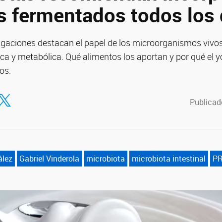
s fermentados todos los 
gaciones destacan el papel de los microorganismos vivos
ca y metabólica. Qué alimentos los aportan y por qué el 
os.
tir en Facebook
ompartir en Twitter
Publicado
ález
Gabriel Vinderola
microbiota
microbiota intestinal
PR