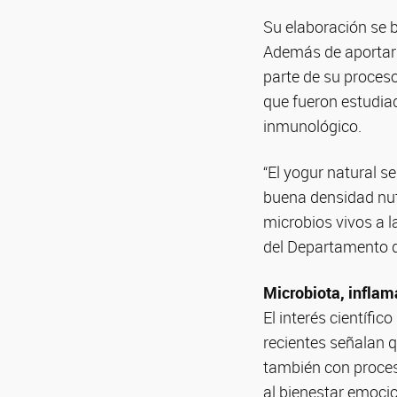
Su elaboración se b
Además de aportar 
parte de su proces
que fueron estudiad
inmunológico.
“El yogur natural s
buena densidad nut
microbios vivos a l
del Departamento d
Microbiota, inflam
El interés científi
recientes señalan q
también con proces
al bienestar emocio