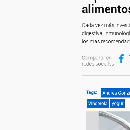
alimento
Cada vez más investi
digestiva, inmunológi
los más recomendad
Compar
C
Compartir en
redes sociales
Tags:
Andrea Gonz
Vinderola
yogur