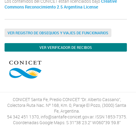
Los contenidos del CONICET están licenciados bajo
Creative
Commons Reconocimiento 2.5 Argentina License
VER REGISTRO DE OBSEQUIOS Y VIAJES DE FUNCIONARIOS
VER VERIFICADOR DE RECIBOS
CONICET Santa Fe, Predio CONICET “Dr. Alberto Cassano”,
Colectora Ruta Nac. Nº 168, Km. 0, Paraje El Pozo, (3000) Santa
Fe, Argentina.
54 342 451 1370, info@santafe-conicet.gov.ar. ISSN 1853-7375.
Coordenadas Google Maps: S 31°38´23.2” W060°39´59.8”