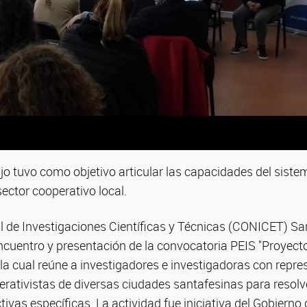
jo tuvo como objetivo articular las capacidades del sistem
sector cooperativo local.
l de Investigaciones Científicas y Técnicas (CONICET) Sa
ncuentro y presentación de la convocatoria PEIS "Proyect
 la cual reúne a investigadores e investigadoras con repr
erativistas de diversas ciudades santafesinas para resol
ivas específicas. La actividad fue iniciativa del Gobierno 