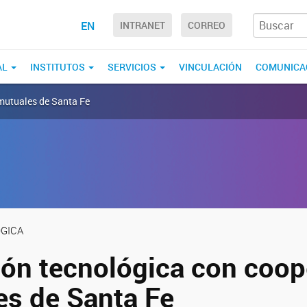
EN
INTRANET
CORREO
AL
INSTITUTOS
SERVICIOS
VINCULACIÓN
COMUNICA
 mutuales de Santa Fe
GICA
ión tecnológica con coop
es de Santa Fe