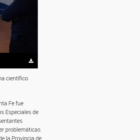
a científico
nta Fe fue
os Especiales de
esentantes
ver problemáticas
de la Provincia de