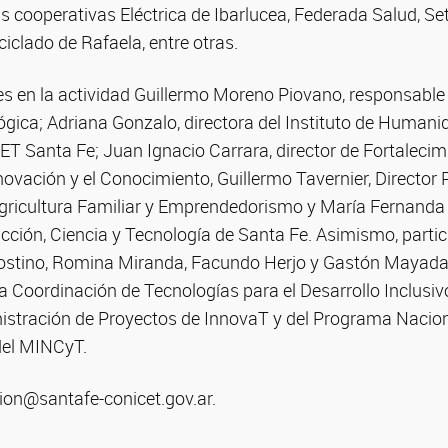
s cooperativas Eléctrica de Ibarlucea, Federada Salud, Se
clado de Rafaela, entre otras.
s en la actividad Guillermo Moreno Piovano, responsable 
ógica; Adriana Gonzalo, directora del Instituto de Humani
T Santa Fe; Juan Ignacio Carrara, director de Fortalecimi
nnovación y el Conocimiento, Guillermo Tavernier, Director 
gricultura Familiar y Emprendedorismo y María Fernanda B
cción, Ciencia y Tecnología de Santa Fe. Asimismo, parti
gostino, Romina Miranda, Facundo Herjo y Gastón Mayada
a Coordinación de Tecnologías para el Desarrollo Inclusiv
stración de Proyectos de InnovaT y del Programa Nacion
del MINCyT.
ion@santafe-conicet.gov.ar.