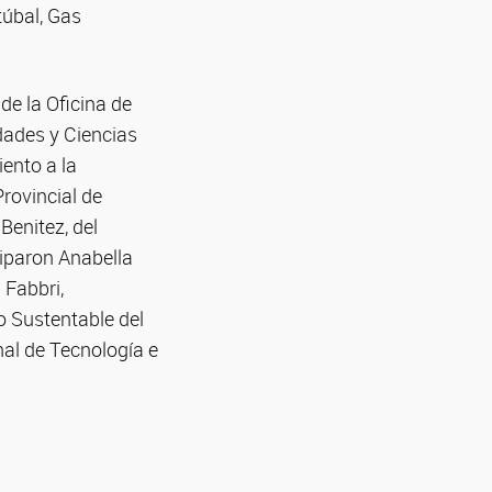
túbal, Gas
de la Oficina de
dades y Ciencias
ento a la
Provincial de
enitez, del
ciparon Anabella
 Fabbri,
o Sustentable del
al de Tecnología e