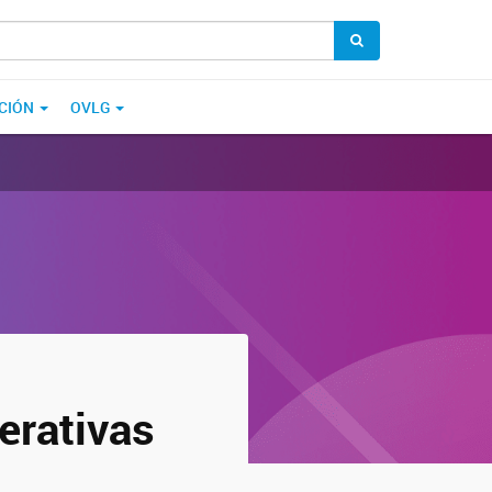
CIÓN
OVLG
erativas