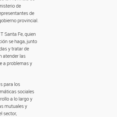
nisterio de
representantes de
obierno provincial.
CT Santa Fe, quien
ción se haga, junto
as y tratar de
n atender las
je a problemas y
s para los
emáticas sociales
ollo a lo largo y
las mutuales y
l sector,