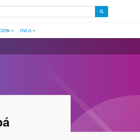
CIÓN
OVLG
pá