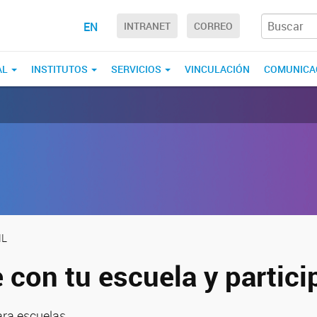
EN
INTRANET
CORREO
AL
INSTITUTOS
SERVICIOS
VINCULACIÓN
COMUNICA
NL
e con tu escuela y partici
ara escuelas