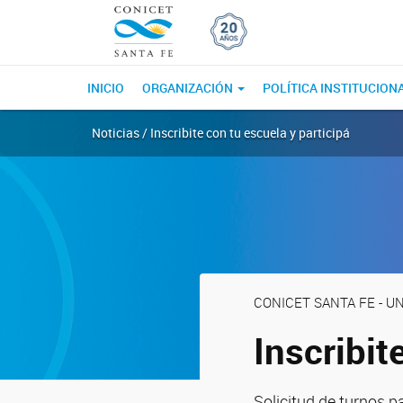
INICIO
ORGANIZACIÓN
POLÍTICA INSTITUCION
Noticias / Inscribite con tu escuela y participá
CONICET SANTA FE - U
Inscribit
Solicitud de turnos p