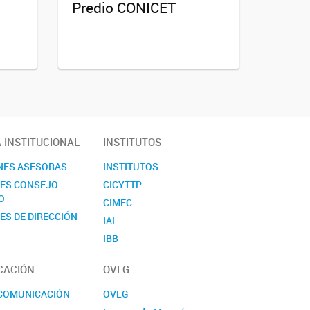
Predio CONICET
A INSTITUCIONAL
INSTITUTOS
NES ASESORAS
INSTITUTOS
NES CONSEJO
CICYTTP
O
CIMEC
ES DE DIRECCIÓN
IAL
IBB
ICIAGRO
CACIÓN
OVLG
ICIVET
ICTAER
 COMUNICACIÓN
OVLG