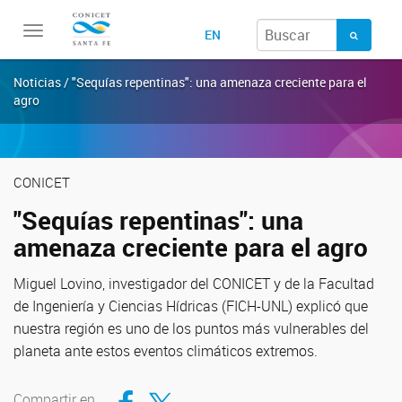
Toggle
EN
navigation
Noticias / "Sequías repentinas": una amenaza creciente para el
agro
CONICET
"Sequías repentinas": una
amenaza creciente para el agro
Miguel Lovino, investigador del CONICET y de la Facultad
de Ingeniería y Ciencias Hídricas (FICH-UNL) explicó que
nuestra región es uno de los puntos más vulnerables del
planeta ante estos eventos climáticos extremos.
Compartir en Facebook
Compartir en Twitter
Compartir en