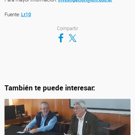
Fuente:
Lt10
Compartir
Compartir en Facebook
Compartir en Twitter
También te puede interesar: