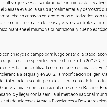
el cultivo que se va a sembrar no tenga impacto negativo 
, el Senasa evaluó la salud agroalimentaria y demostró q
comprueba en ensayos en laboratorios autorizados, con ra
a; el organismo realiza los ensayos y los controles a fin 
ico mantiene el mismo valor nutricional y que no es tóxic
 con ensayos a campo para luego pasar a la etapa labora
 regresó de su especialización en Francia. En 2002/3, el 
a
,
que es la planta utilizada como modelo de análisis. En 2
tolerancia a sequía, y en 2012, la modificación del gen. C
dar tolerancia a sequía, permite el incremento de la product
20 años a una empresa nacional con sede en Rosario -Bioce
esarrollo y llegar con la semilla al mercado nacional mund
as estadounidenses Arcadia Biosciences y Dow Agroscien