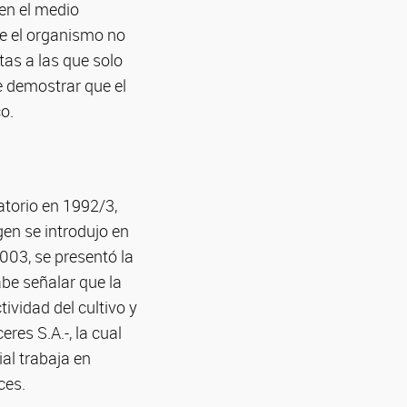
en el medio
ue el organismo no
tas a las que solo
de demostrar que el
o.
torio en 1992/3,
gen se introdujo en
003, se presentó la
abe señalar que la
ividad del cultivo y
res S.A.-, la cual
ial trabaja en
ces.