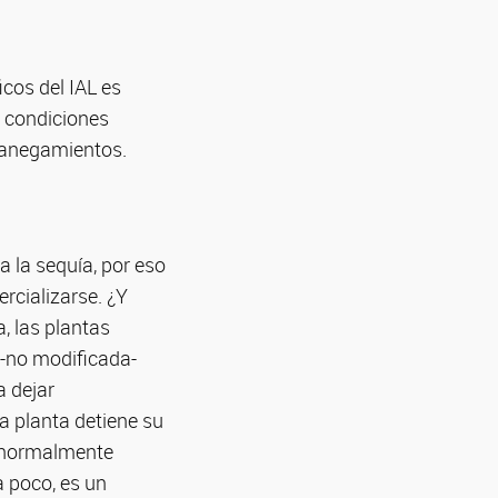
icos del IAL es
a condiciones
 anegamientos.
a la sequía, por eso
rcializarse. ¿Y
a, las plantas
 -no modificada-
a dejar
la planta detiene su
o normalmente
a poco, es un