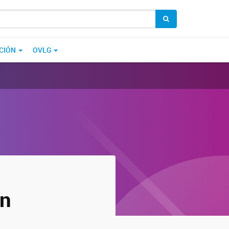
CIÓN
OVLG
en