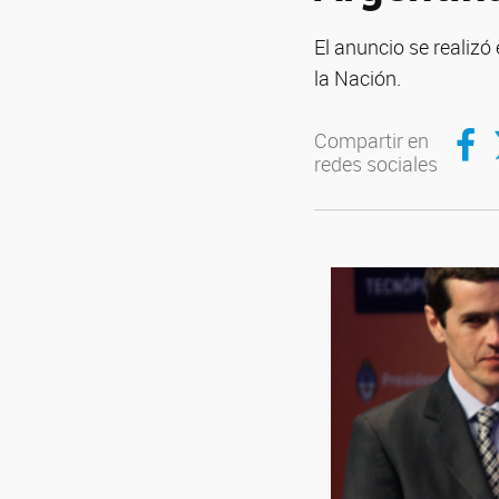
El anuncio se realizó
la Nación.
Compar
C
Compartir en
redes sociales