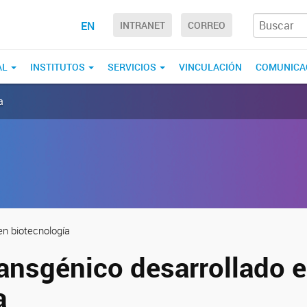
EN
INTRANET
CORREO
AL
INSTITUTOS
SERVICIOS
VINCULACIÓN
COMUNICA
a
n biotecnología
ransgénico desarrollado 
a