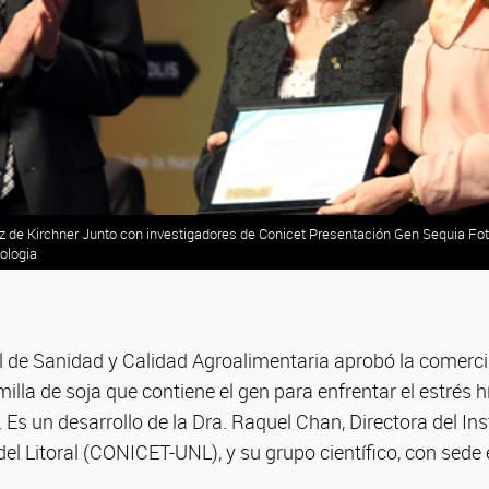
z de Kirchner Junto con investigadores de Conicet Presentación Gen Sequia Fot
ologia
l de Sanidad y Calidad Agroalimentaria aprobó la comercia
illa de soja que contiene el gen para enfrentar el estrés h
Es un desarrollo de la Dra. Raquel Chan, Directora del Ins
el Litoral (CONICET-UNL), y su grupo científico, con sede 