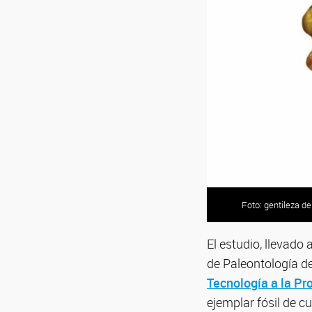
Foto: gentileza de
Foto: gentileza de
El estudio, llevado
de Paleontología d
Tecnología a la Pr
ejemplar fósil de c