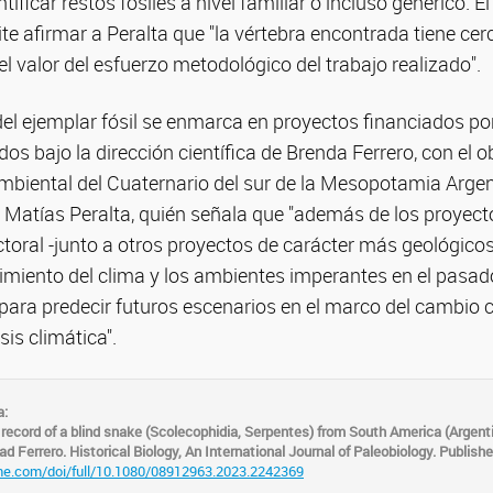
ntificar restos fósiles a nivel familiar o incluso genérico. E
te afirmar a Peralta que "la vértebra encontrada tiene ce
 el valor del esfuerzo metodológico del trabajo realizado".
del ejemplar fósil se enmarca en proyectos financiados po
dos bajo la dirección científica de Brenda Ferrero, con el o
mbiental del Cuaternario del sur de la Mesopotamia Argent
e Matías Peralta, quién señala que "además de los proyec
ctoral -junto a otros proyectos de carácter más geológico
miento del clima y los ambientes imperantes en el pasad
ara predecir futuros escenarios en el marco del cambio c
sis climática".
a:
l record of a blind snake (Scolecophidia, Serpentes) from South America (Argent
d Ferrero. Historical Biology, An International Journal of Paleobiology. Publish
ne.com/doi/full/10.1080/08912963.2023.2242369