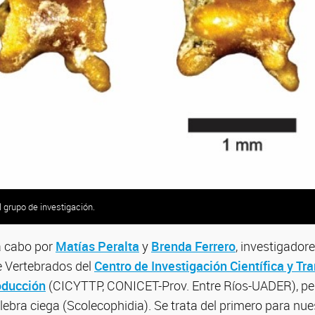
l grupo de investigación.
l grupo de investigación.
 a cabo por
Matías Peralta
y
Brenda Ferrero
, investigador
e Vertebrados del
Centro de Investigación Científica y Tr
oducción
(CICYTTP, CONICET-Prov. Entre Ríos-UADER), per
ulebra ciega (Scolecophidia). Se trata del primero para nue