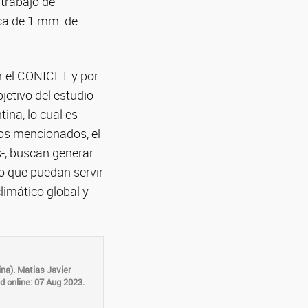
l trabajo de
rca de 1 mm. de
r el CONICET y por
bjetivo del estudio
ina, lo cual es
tos mencionados, el
s-, buscan generar
o que puedan servir
limático global y
ina). Matias Javier
ed online: 07 Aug 2023.