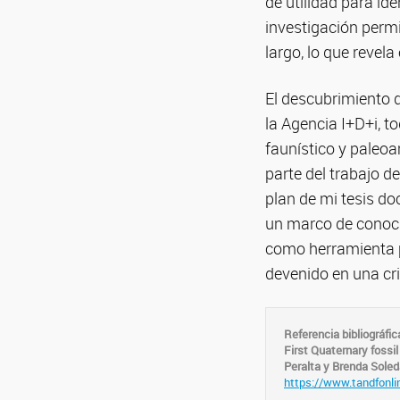
de utilidad para ide
investigación permi
largo, lo que revela
El descubrimiento 
la Agencia I+D+i, to
faunístico y paleoa
parte del trabajo d
plan de mi tesis do
un marco de conoci
como herramienta p
devenido en una cri
Referencia bibliográfic
First Quaternary fossi
Peralta y Brenda Soleda
https://www.tandfonli