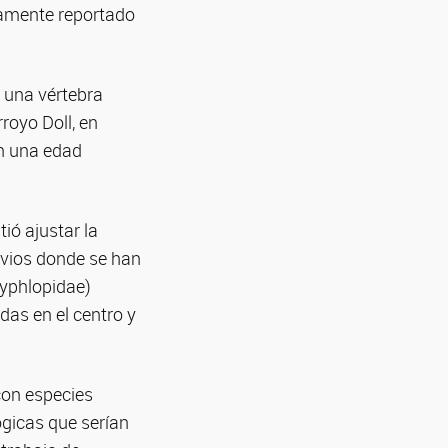
iamente reportado
 una vértebra
royo Doll, en
en una edad
ió ajustar la
revios donde se han
typhlopidae)
das en el centro y
 con especies
ógicas que serían