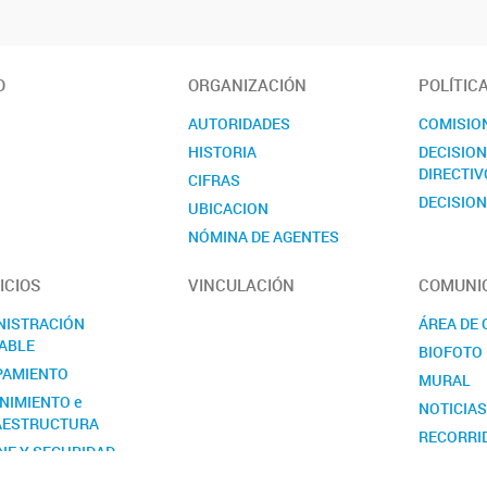
O
ORGANIZACIÓN
POLÍTIC
AUTORIDADES
COMISIO
HISTORIA
DECISIO
DIRECTIV
CIFRAS
DECISION
UBICACION
NÓMINA DE AGENTES
CONTACTO
ICIOS
VINCULACIÓN
COMUNI
NISTRACIÓN
ÁREA DE
ABLE
BIOFOTO
PAMIENTO
MURAL
NIMIENTO e
NOTICIA
AESTRUCTURA
RECORRI
NE Y SEGURIDAD
SEMANA D
RSOS HUMANOS