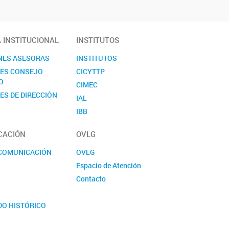
A INSTITUCIONAL
INSTITUTOS
NES ASESORAS
INSTITUTOS
NES CONSEJO
CICYTTP
O
CIMEC
ES DE DIRECCIÓN
IAL
IBB
ICIAGRO
CACIÓN
OVLG
ICIVET
ICTAER
 COMUNICACIÓN
OVLG
IDICAL
Espacio de Atención
IFIS
Contacto
IHUCSO
S
IMAL
DO HISTÓRICO
INALI
E LA CIENCIA