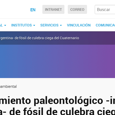
EN
INTRANET
CORREO
AL
INSTITUTOS
SERVICIOS
VINCULACIÓN
COMUNICA
gentina- de fósil de culebra ciega del Cuaternario
oambiental
miento paleontológico -i
- de fósil de culebra cie