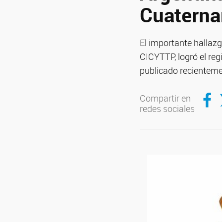
Cuaterna
El importante hallazg
CICYTTP, logró el reg
publicado recientemen
Compar
C
Compartir en
redes sociales