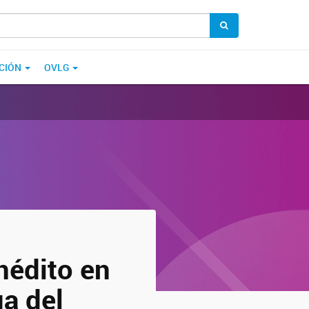
CIÓN
OVLG
nédito en
ga del