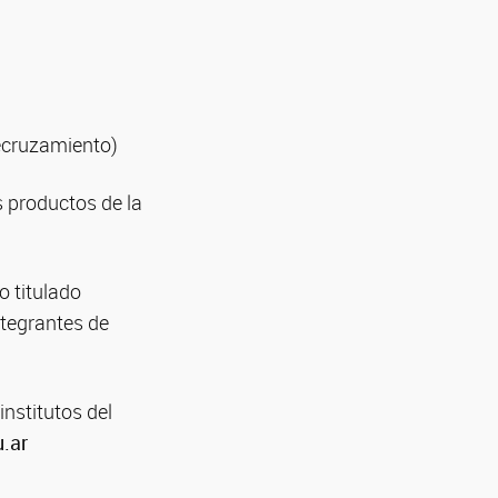
recruzamiento)
s productos de la
o titulado
ntegrantes de
institutos del
u.ar