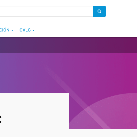
CIÓN
OVLG
C