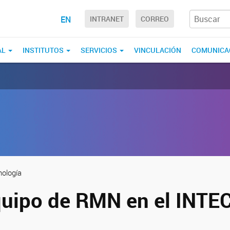
EN
INTRANET
CORREO
AL
INSTITUTOS
SERVICIOS
VINCULACIÓN
COMUNICA
nología
uipo de RMN en el INTE