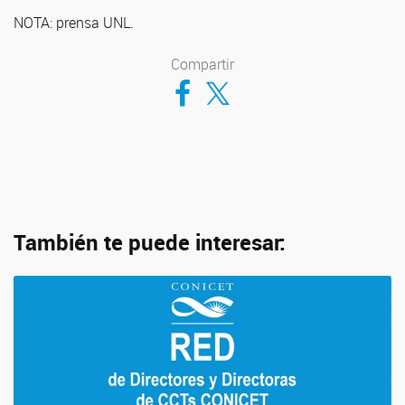
NOTA: prensa UNL.
Compartir
Compartir en Facebook
Compartir en Twitter
También te puede interesar: