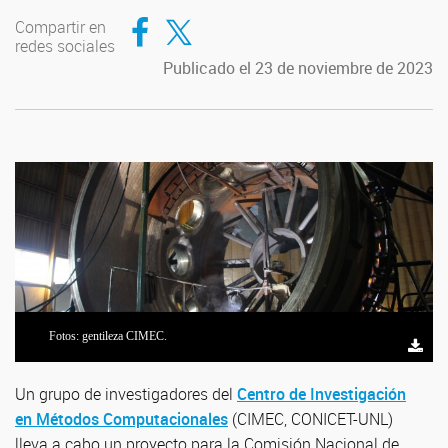
Compartir en Facebook
Compartir en Twitter
Compartir en
redes sociales
Publicado el 23 de noviembre de 2023
Fotos: gentileza CIMEC.
Fotos: gentileza CIMEC.
Fotos: gentileza CIMEC.
Fotos: gentileza CIMEC.
Fotos: gentileza CIMEC.
Fotos: gentileza CIMEC.
Un grupo de investigadores del
Centro de Investigación
en Métodos Computacionales
(CIMEC, CONICET-UNL)
lleva a cabo un proyecto para la Comisión Nacional de