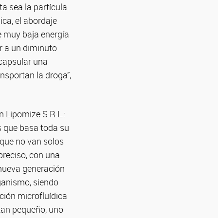
a sea la partícula
ica, el abordaje
de muy baja energía
r a un diminuto
ncapsular una
nsportan la droga”,
n Lipomize S.R.L.:
 que basa toda su
 que no van solos
preciso, con una
 nueva generación
rganismo, siendo
ación microfluídica
 tan pequeño, uno