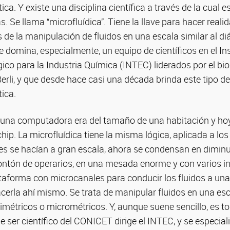
ca. Y existe una disciplina científica a través de la cual 
s. Se llama “microfluídica”. Tiene la llave para hacer real
s de la manipulación de fluidos en una escala similar al d
e domina, especialmente, un equipo de científicos en el Ins
ico para la Industria Química (INTEC) liderados por el bi
li, y que desde hace casi una década brinda este tipo de 
ica.
, una computadora era del tamaño de una habitación y ho
chip. La microfluídica tiene la misma lógica, aplicada a los
es se hacían a gran escala, ahora se condensan en diminu
ntón de operarios, en una mesada enorme y con varios i
ataforma con microcanales para conducir los fluidos a un
acerla ahí mismo. Se trata de manipular fluidos en una es
étricos o micrométricos. Y, aunque suene sencillo, es to
e ser científico del CONICET dirige el INTEC, y se especiali