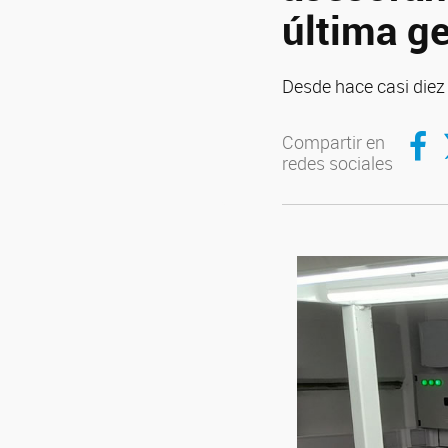
última g
Desde hace casi diez 
Compar
C
Compartir en
redes sociales