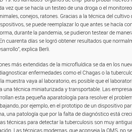
da vez que se hacía un testeo de una droga o el monitoreo
imales, conejos, ratones. Gracias a la técnica del cultivo 
spositivos, se puede reemplazar lo que antes se hacía con
forma, durante la pandemia, se pudieron testear de mane
 En cuarenta días se logró obtener resultados que normal
rrollo”, explica Berli.
iones más extendidas de la microfluídica se da en los nue
 diagnosticar enfermedades como el Chagas o la tuberculo
la muestra vaya al laboratorio, es posible que el laborator
a una técnica miniaturizada y transportable. Las empresas
rrollan esta pequeña aparatología para resolver el problema
ajando, por ejemplo, en el prototipo de un dispositivo pa
, una patología que por la falta de diagnóstico está cre
 Las técnicas para detectar la tuberculosis son muy anti
uación. Las técnicas modernas, que aconseja la OMS, no s