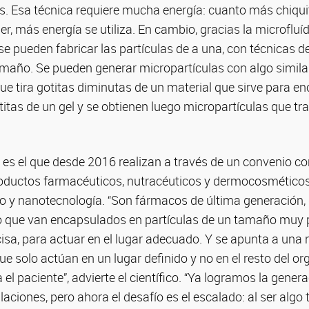
. Esa técnica requiere mucha energía: cuanto más chiquit
r, más energía se utiliza. En cambio, gracias la microfluíd
 se pueden fabricar las partículas de a una, con técnicas 
tamaño. Se pueden generar micropartículas con algo simila
ue tira gotitas diminutas de un material que sirve para e
itas de un gel y se obtienen luego micropartículas que tra
es el que desde 2016 realizan a través de un convenio co
oductos farmacéuticos, nutracéuticos y dermocosméticos
o y nanotecnología. “Son fármacos de última generación,
ino que van encapsulados en partículas de un tamaño muy 
isa, para actuar en el lugar adecuado. Y se apunta a una
e solo actúan en un lugar definido y no en el resto del o
el paciente”, advierte el científico. “Ya logramos la gener
laciones, pero ahora el desafío es el escalado: al ser algo