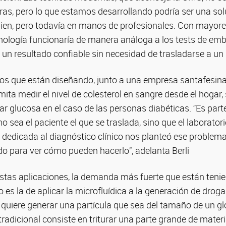
as, pero lo que estamos desarrollando podría ser una sol
en, pero todavía en manos de profesionales. Con mayores
cnología funcionaría de manera análoga a los tests de em
n resultado confiable sin necesidad de trasladarse a un l
pos que están diseñando, junto a una empresa santafesina,
ita medir el nivel de colesterol en sangre desde el hogar, 
tar glucosa en el caso de las personas diabéticas. “Es par
 sea el paciente el que se traslada, sino que el laboratori
dedicada al diagnóstico clínico nos planteó ese problema,
 para ver cómo pueden hacerlo”, adelanta Berli
tas aplicaciones, la demanda más fuerte que están tenie
 es la de aplicar la microfluídica a la generación de drog
 quiere generar una partícula que sea del tamaño de un gló
tradicional consiste en triturar una parte grande de materi