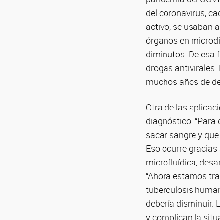
del coronavirus, ca
activo, se usaban an
órganos en microdi
diminutos. De esa 
drogas antivirales.
muchos años de desa
Otra de las aplicac
diagnóstico. “Para
sacar sangre y que 
Eso ocurre gracias 
microfluídica, desa
“Ahora estamos trab
tuberculosis humana
debería disminuir.
y complican la sit