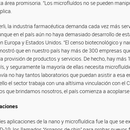
ta área promisoria. “Los microfluídos no se pueden manip
plica.
erli, la industria farmacéutica demanda cada vez más serv
nque en el país aún no haya demasiado desarrollo de esta
en Europa y Estados Unidos. “El censo biotecnológico y n
mostró que en nuestro país hay más de 300 empresas que 
a provisión de productos y servicios. De hecho, hay más 
ís, y seguramente la mayoría de ellas necesita microfluíd
avía no hay tantos laboratorios que puedan asistir a esa
 ello el sector trabaja con una altísima vinculación con el
os que brindamos nosotros, el país comienza a acoplarse 
aciones
les aplicaciones de la nano y microfluídica fue la que se 
-19: los llamados “órganos de chip” para probar nuevos 