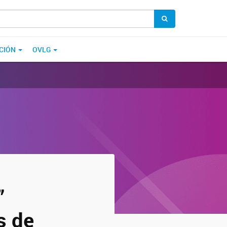
CIÓN
OVLG
”
s de