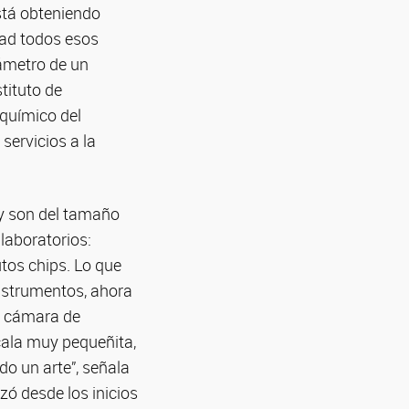
está obteniendo
idad todos esos
iámetro de un
tituto de
oquímico del
servicios a la
y son del tamaño
 laboratorios:
tos chips. Lo que
nstrumentos, ahora
a cámara de
cala muy pequeñita,
do un arte”, señala
zó desde los inicios