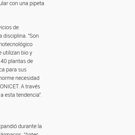
ular con una pipeta
icios de
 disciplina. “Son
anotecnológico
utilizan bio y
140 plantas de
ica para sus
 enorme necesidad
 CONICET. A través
a esta tendencia”.
expandió durante la
fármacos. “Antes