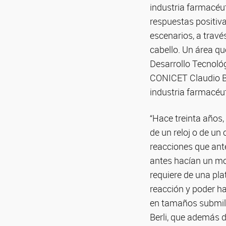
industria farmacéuti
respuestas positiva
escenarios, a travé
cabello. Un área qu
Desarrollo Tecnológ
CONICET Claudio Ber
industria farmacéut
“Hace treinta años
de un reloj o de un 
reacciones que ant
antes hacían un mo
requiere de una pl
reacción y poder h
en tamaños submilim
Berli, que además d