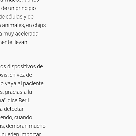
 de un principio
de células y de
 animales, en chips
ra muy acelerada
mente llevan
vos dispositivos de
sis, en vez de
io vaya al paciente.
, gracias a la
”, dice Berli.
ra detectar
ciendo, cuando
guas, demoran mucho
e pueden importar