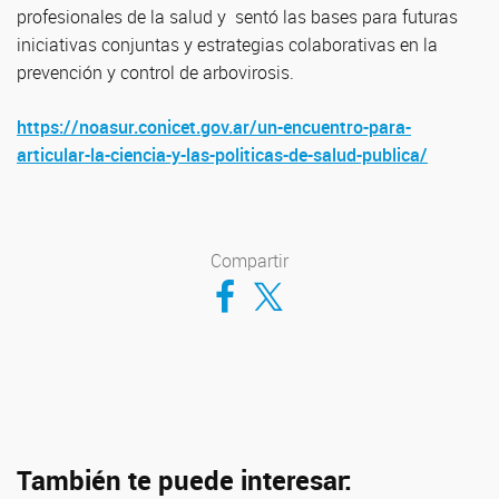
profesionales de la salud y sentó las bases para futuras
iniciativas conjuntas y estrategias colaborativas en la
prevención y control de arbovirosis.
https://noasur.conicet.gov.ar/un-encuentro-para-
articular-la-ciencia-y-las-politicas-de-salud-publica/
Compartir
Compartir en Facebook
Compartir en Twitter
También te puede interesar: