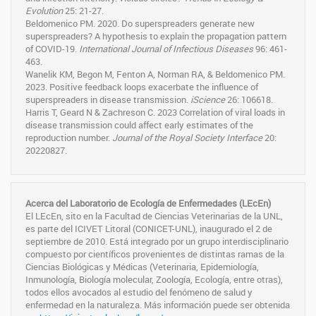
Evolution
25: 21-27.
Beldomenico PM. 2020. Do superspreaders generate new
superspreaders? A hypothesis to explain the propagation pattern
of COVID-19.
International Journal of Infectious Diseases
96: 461-
463.
Wanelik KM, Begon M, Fenton A, Norman RA, & Beldomenico PM.
2023. Positive feedback loops exacerbate the influence of
superspreaders in disease transmission.
iScience
26: 106618.
Harris T, Geard N & Zachreson C. 2023 Correlation of viral loads in
disease transmission could affect early estimates of the
reproduction number.
Journal of the Royal Society Interface
20:
20220827.
Acerca del Laboratorio de Ecología de Enfermedades (LEcEn)
El LEcEn, sito en la Facultad de Ciencias Veterinarias de la UNL,
es parte del ICIVET Litoral (CONICET-UNL), inaugurado el 2 de
septiembre de 2010. Está integrado por un grupo interdisciplinario
compuesto por científicos provenientes de distintas ramas de la
Ciencias Biológicas y Médicas (Veterinaria, Epidemiología,
Inmunología, Biología molecular, Zoología, Ecología, entre otras),
todos ellos avocados al estudio del fenómeno de salud y
enfermedad en la naturaleza. Más información puede ser obtenida