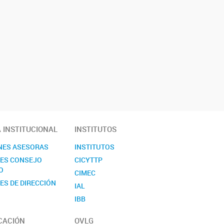
A INSTITUCIONAL
INSTITUTOS
NES ASESORAS
INSTITUTOS
NES CONSEJO
CICYTTP
O
CIMEC
ES DE DIRECCIÓN
IAL
IBB
ICIAGRO
CACIÓN
OVLG