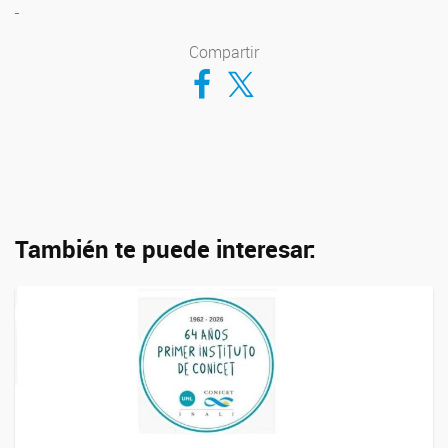
Compartir
Compartir en Facebook
Compartir en Twitter
También te puede interesar: