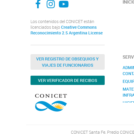
INICI
Los contenidos del CONICET están
licenciados bajo
Creative Commons
Reconocimiento 2.5 Argentina License
SERV
VER REGISTRO DE OBSEQUIOS Y
VIAJES DE FUNCIONARIOS
ADMI
CONT
VER VERIFICADOR DE RECIBOS
EQUI
MATE
INFR
HIGIE
RECU
SECE
SECR
CONICET Santa Fe, Predio CONICET 
TÉCN