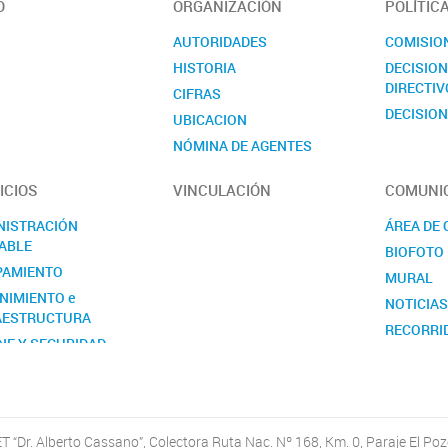
O
ORGANIZACIÓN
POLÍTIC
AUTORIDADES
COMISIO
HISTORIA
DECISIO
DIRECTIV
CIFRAS
DECISION
UBICACION
NÓMINA DE AGENTES
CONTACTO
ICIOS
VINCULACIÓN
COMUNI
NISTRACIÓN
ÁREA DE
ABLE
BIOFOTO
PAMIENTO
MURAL
NIMIENTO e
NOTICIA
AESTRUCTURA
RECORRI
NE Y SEGURIDAD
SEMANA D
RSOS HUMANOS
VISITAS 
GRIN
ETARÍA
“Dr. Alberto Cassano”, Colectora Ruta Nac. Nº 168, Km. 0, Paraje El Pozo
ICOS