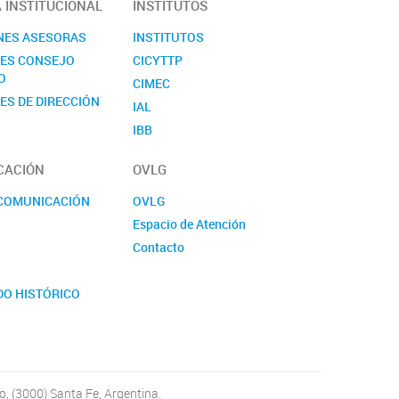
A INSTITUCIONAL
INSTITUTOS
NES ASESORAS
INSTITUTOS
NES CONSEJO
CICYTTP
O
CIMEC
ES DE DIRECCIÓN
IAL
IBB
ICIAGRO
CACIÓN
OVLG
ICIVET
ICTAER
 COMUNICACIÓN
OVLG
IDICAL
Espacio de Atención
IFIS
Contacto
IHUCSO
S
IMAL
DO HISTÓRICO
INALI
E LA CIENCIA
INCAPE
y CHARLAS
INES
INGAR
, (3000) Santa Fe, Argentina.