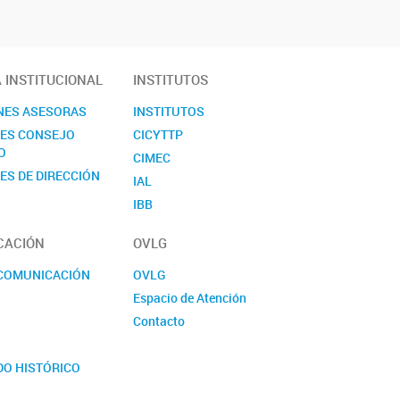
A INSTITUCIONAL
INSTITUTOS
NES ASESORAS
INSTITUTOS
NES CONSEJO
CICYTTP
O
CIMEC
ES DE DIRECCIÓN
IAL
IBB
ICIAGRO
CACIÓN
OVLG
ICIVET
ICTAER
 COMUNICACIÓN
OVLG
IDICAL
Espacio de Atención
IFIS
Contacto
IHUCSO
S
IMAL
DO HISTÓRICO
INALI
E LA CIENCIA