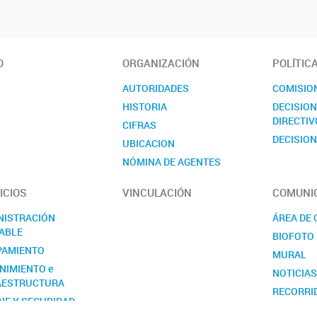
O
ORGANIZACIÓN
POLÍTIC
AUTORIDADES
COMISIO
HISTORIA
DECISIO
DIRECTIV
CIFRAS
DECISION
UBICACION
NÓMINA DE AGENTES
CONTACTO
ICIOS
VINCULACIÓN
COMUNI
NISTRACIÓN
ÁREA DE
ABLE
BIOFOTO
PAMIENTO
MURAL
NIMIENTO e
NOTICIA
AESTRUCTURA
RECORRI
NE Y SEGURIDAD
SEMANA D