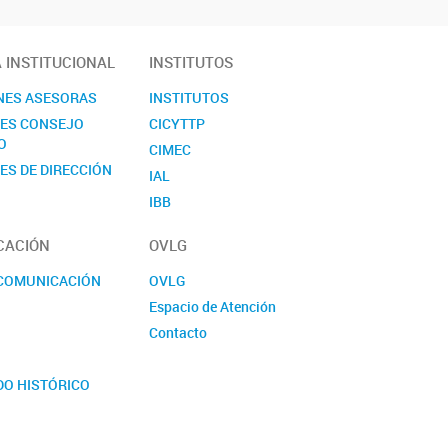
A INSTITUCIONAL
INSTITUTOS
NES ASESORAS
INSTITUTOS
NES CONSEJO
CICYTTP
O
CIMEC
ES DE DIRECCIÓN
IAL
IBB
ICIAGRO
CACIÓN
OVLG
ICIVET
ICTAER
 COMUNICACIÓN
OVLG
IDICAL
Espacio de Atención
IFIS
Contacto
IHUCSO
S
IMAL
DO HISTÓRICO
INALI
E LA CIENCIA
INCAPE
y CHARLAS