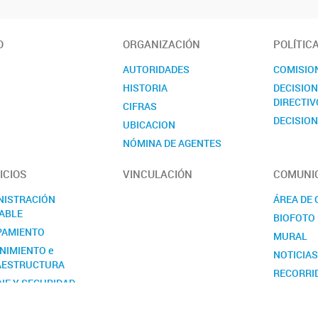
O
ORGANIZACIÓN
POLÍTIC
AUTORIDADES
COMISIO
HISTORIA
DECISIO
DIRECTIV
CIFRAS
DECISION
UBICACION
NÓMINA DE AGENTES
CONTACTO
ICIOS
VINCULACIÓN
COMUNI
NISTRACIÓN
ÁREA DE
ABLE
BIOFOTO
PAMIENTO
MURAL
NIMIENTO e
NOTICIA
AESTRUCTURA
RECORRI
NE Y SEGURIDAD
SEMANA D
RSOS HUMANOS
VISITAS 