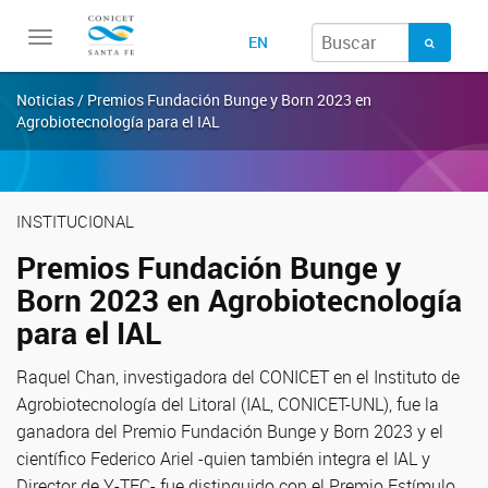
Toggle
EN
navigation
Noticias / Premios Fundación Bunge y Born 2023 en
Agrobiotecnología para el IAL
INSTITUCIONAL
Premios Fundación Bunge y
Born 2023 en Agrobiotecnología
para el IAL
Raquel Chan, investigadora del CONICET en el Instituto de
Agrobiotecnología del Litoral (IAL, CONICET-UNL), fue la
ganadora del Premio Fundación Bunge y Born 2023 y el
científico Federico Ariel -quien también integra el IAL y
Director de Y-TEC- fue distinguido con el Premio Estímulo.