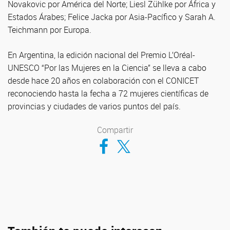
Novakovic por América del Norte; Liesl Zühlke por África y
Estados Árabes; Felice Jacka por Asia-Pacífico y Sarah A.
Teichmann por Europa.
En Argentina, la edición nacional del Premio L’Oréal-
UNESCO “Por las Mujeres en la Ciencia” se lleva a cabo
desde hace 20 años en colaboración con el CONICET
reconociendo hasta la fecha a 72 mujeres científicas de
provincias y ciudades de varios puntos del país.
Compartir
Compartir en Facebook
Compartir en Twitter