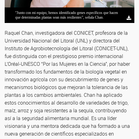
La investigadora del CONICET, Raquel Chan fue distinguida con el
“Junto con mi equipo, hemos identificado genes específicos que hacen
Raquel Chan fue distinguida por haber transformado los fundamentos de
prestigioso premio internacional L’Oréal-UNESCO “Por las Mujeres en
que determinadas plantas sean más resilientes”, señala Chan.
la biología vegetal en innovación agrícola.
la Ciencia”.
Raquel Chan, investigadora del CONICET, profesora de la
Universidad Nacional del Litoral (UNL) y directora del
Instituto de Agrobiotecnología del Litoral (CONICET-UNL),
fue distinguida con el prestigioso premio internacional
L’Oréal-UNESCO “Por las Mujeres en la Ciencia”, por haber
transformado los fundamentos de la biología vegetal en
innovación agrícola con su descubrimiento de genes y
mecanismos biológicos que mejoran la tolerancia de las
plantas a los cambios ambientales. Chan ha aplicado
estos conocimientos al desarrollo de variedades de trigo,
maíz, arroz y soja resistentes a la sequía, contribuyendo
así a la seguridad alimentaria mundial. Es una líder
visionaria y una mentora dedicada que ha formado a una
nueva generación de científicos especializados en