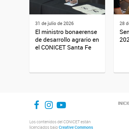
31 de julio de 2026
28 d
El ministro bonaerense
Sem
de desarrollo agrario en
20
el CONICET Santa Fe
facebook
instagram
Youtube
INICI
Los contenidos del CONICET están
licenciados bajo
Creative Commons