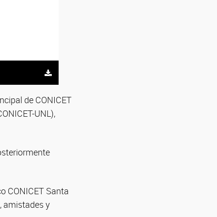
rincipal de CONICET
CONICET-UNL),
posteriormente
gico CONICET Santa
, amistades y