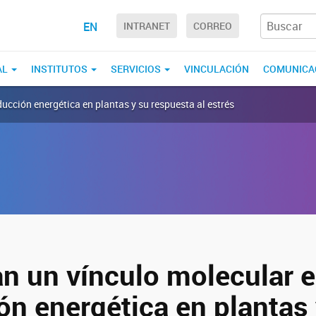
EN
INTRANET
CORREO
AL
INSTITUTOS
SERVICIOS
VINCULACIÓN
COMUNICA
ducción energética en plantas y su respuesta al estrés
an un vínculo molecular e
ón energética en plantas 