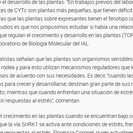
 el desarrollo de las plantas: “En trabajos previos del lab
es de CYTc son plantas más pequeñas, que tienen déficit 
tras que las plantas sobre expresantes tienen el fenotipo c
udios es que nos propusimos estudiar si había una relaci
que regulan el crecimiento y desarrollo en las plantas (TO
boratorio de Biología Molecular del IAL.
alistas señalan que las plantas son organismos sensibles
s rodea y para esto utilizan mecanismos reguladores que 
sos de acuerdo con sus necesidades. Es decir, “cuando la
 para crecer y desarrollarse, destinan gran parte de sus 
nto; mientras que cuando enfrentan una situación de estré
ir respuestas al estrés”, comentan.
el crecimiento en las plantas cuando se encuentran bajo 
ue la vía SnRK1 se activa ante condiciones de estrés, fre
e respuestas al estrés. Florencia Coronel, quien actualme