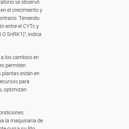
oratorio se observó
en el crecimiento y
ontrario. Teniendo
ón entre el CYTc y
R O SnRK1)”, indica
 a los cambios en
les permiten
s plantas están en
recursos para
s, optimizan
condiciones
na la maquinaria de
nte cursa su 5to