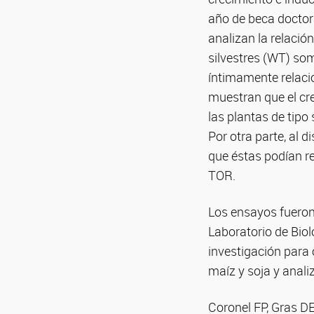
año de beca doctora
analizan la relació
silvestres (WT) so
íntimamente relaci
muestran que el cr
las plantas de tipo
Por otra parte, al 
que éstas podían r
TOR.
Los ensayos fueron 
Laboratorio de Bio
investigación para
maíz y soja y anali
Coronel FP, Gras DE