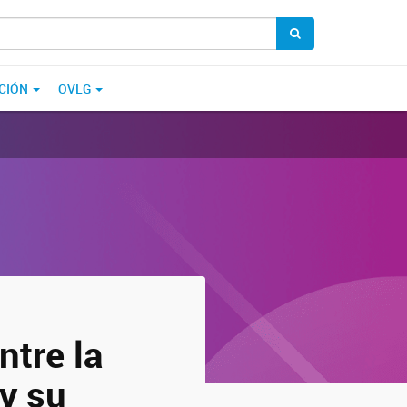
CIÓN
OVLG
ntre la
y su