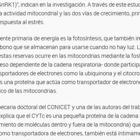
K1)”, indican en la investigación. A través de este est
la actividad mitocondrial y las dos vías de crecimiento, 
espuesta al estrés.
uente primaria de energía es la fotosíntesis, que también im
bono que se almacenan para usarse cuando no hay luz. L
 estas reservas ocurre en las mitocondrias mediante la fos
so dependiente de la cadena respiratoria- donde partici
nsportadores de electrones como la ubiquinona y el citocr
 es una proteína que actúa como transportador de electron
ico de las mitocondrias.
becaria doctoral del CONICET y una de las autoras del tra
explica que el CYTc es una pequeña proteína de la cadena
miento de moléculas dentro y fuera de la mitocondria) qu
omo transportadora de electrones, también está íntimam