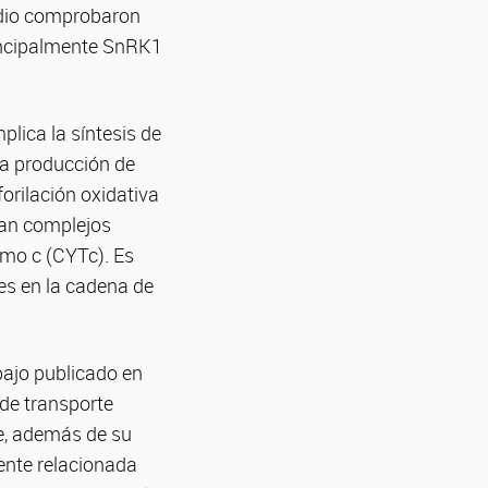
udio comprobaron
principalmente SnRK1
plica la síntesis de
a producción de
forilación oxidativa
pan complejos
omo c (CYTc). Es
es en la cadena de
bajo publicado en
 de transporte
e, además de su
ente relacionada