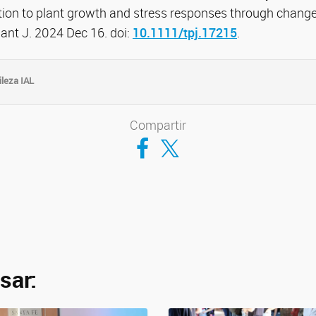
tion to plant growth and stress responses through chang
lant J. 2024 Dec 16. doi:
10.1111/tpj.17215
.
ileza IAL
Compartir
Compartir en Facebook
Compartir en Twitter
sar: