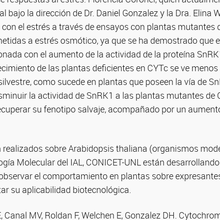
l bajo la dirección de Dr. Daniel Gonzalez y la Dra. Elina 
n con el estrés a través de ensayos con plantas mutantes
metidas a estrés osmótico, ya que se ha demostrado que e
onada con el aumento de la actividad de la proteína SnRK
ecimiento de las plantas deficientes en CYTc se ve menos 
 silvestre, como sucede en plantas que poseen la vía de 
disminuir la actividad de SnRK1 a las plantas mutantes de
ecuperar su fenotipo salvaje, acompañado por un aumento
realizados sobre Arabidopsis thaliana (organismos modelo
logía Molecular del IAL, CONICET-UNL están desarrollando
 observar el comportamiento en plantas sobre expresantes
zar su aplicabilidad biotecnológica.
, Canal MV, Roldan F, Welchen E, Gonzalez DH. Cytochrome