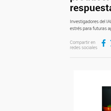
respuesta
Investigadores del IA
estrés para futuras a
Compar
C
Compartir en
redes sociales