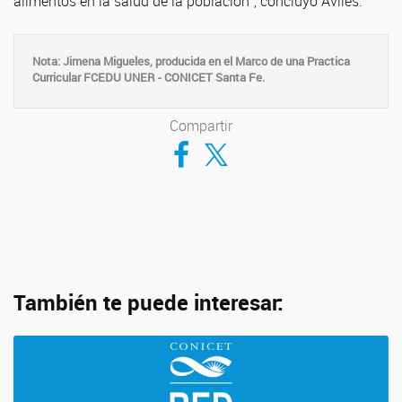
alimentos en la salud de la población”, concluyó Aviles.
Nota: Jimena Migueles, producida en el Marco de una Practica
Curricular FCEDU UNER - CONICET Santa Fe.
Compartir
Compartir en Facebook
Compartir en Twitter
También te puede interesar: