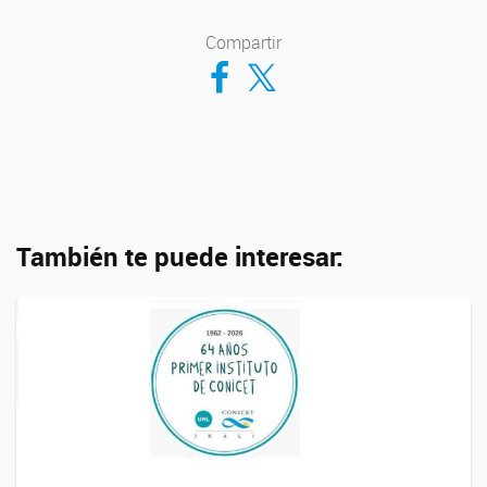
Compartir
Compartir en Facebook
Compartir en Twitter
También te puede interesar: