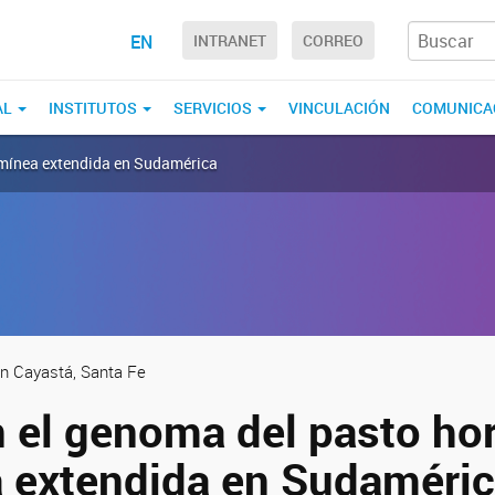
EN
INTRANET
CORREO
AL
INSTITUTOS
SERVICIOS
VINCULACIÓN
COMUNICA
ramínea extendida en Sudamérica
en Cayastá, Santa Fe
n el genoma del pasto ho
 extendida en Sudaméri