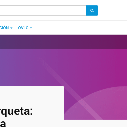
CIÓN
OVLG
rqueta:
ca