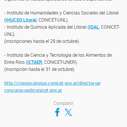
- Instituto de Humanidades y Ciencias Sociales del Litoral
(
IHUCSO Litoral
, CONICET-UNL),
- Instituto de Química Aplicada del Litoral (
IQAL
, CONICET-
UNL),
(inscripciones hasta el 29 de octubre).
- Instituto de Ciencia y Tecnología de los Alimentos de
Entre Ríos (
ICTAER
, CONICET-UNER),
(Inscripción hasta el 31 de octubre).
http://convocatorias.conicet.gov.ar/director-ue
concurso-ue@conicet.gov.ar
Compartir
Compartir en Facebook
Compartir en Twitter