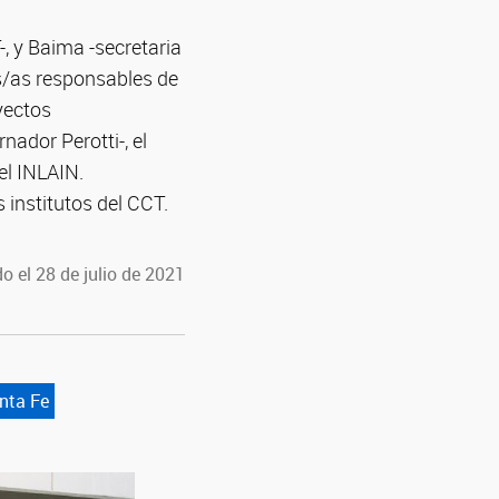
, y Baima -secretaria
es/as responsables de
yectos
nador Perotti-, el
el INLAIN.
 institutos del CCT.
o el 28 de julio de 2021
nta Fe