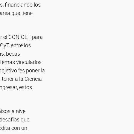
, financiando los
tarea que tiene
or el CONICET para
CyT entre los
as, becas
 temas vinculados
bjetivo “es poner la
 tener a la Ciencia
ngresar, estos
isos a nivel
 desafíos que
édita con un