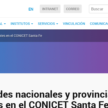
EN
INTRANET
CORREO
AL
INSTITUTOS
SERVICIOS
VINCULACIÓN
COMUNICA
entes en el CONICET Santa Fe
des nacionales y provinci
s en el CONICET Santa F