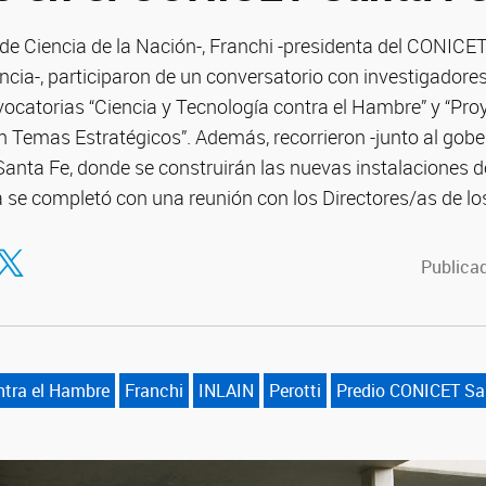
de Ciencia de la Nación-, Franchi -presidenta del CONICET-
incia-, participaron de un conversatorio con investigador
vocatorias “Ciencia y Tecnología contra el Hambre” y “Pro
en Temas Estratégicos”. Además, recorrieron -junto al gober
anta Fe, donde se construirán las nuevas instalaciones d
se completó con una reunión con los Directores/as de los
tir en Facebook
ompartir en Twitter
Publicad
ntra el Hambre
Franchi
INLAIN
Perotti
Predio CONICET Sa