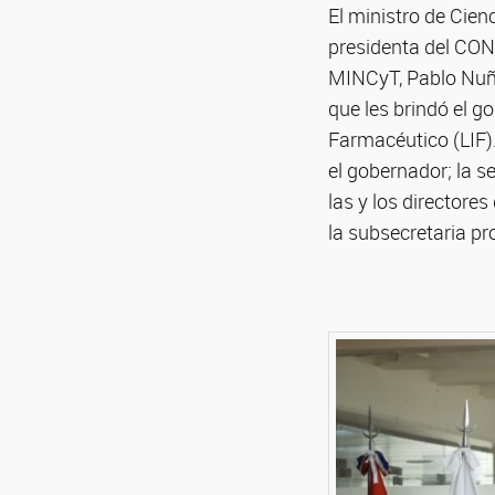
El ministro de Cien
presidenta del CONI
MINCyT, Pablo Nuñe
que les brindó el g
Farmacéutico (LIF).
el gobernador; la s
las y los directore
la subsecretaria pr