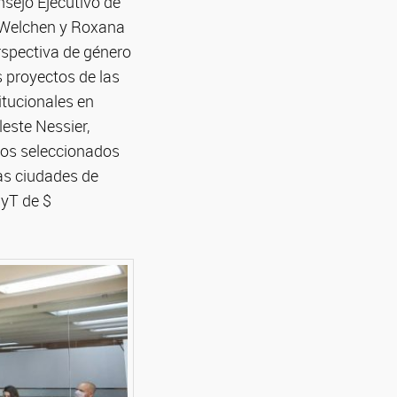
nsejo Ejecutivo de
a Welchen y Roxana
rspectiva de género
s proyectos de las
itucionales en
este Nessier,
ctos seleccionados
as ciudades de
CyT de $