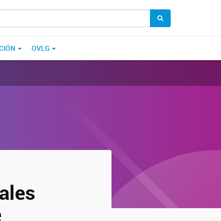
CIÓN
OVLG
ales
e