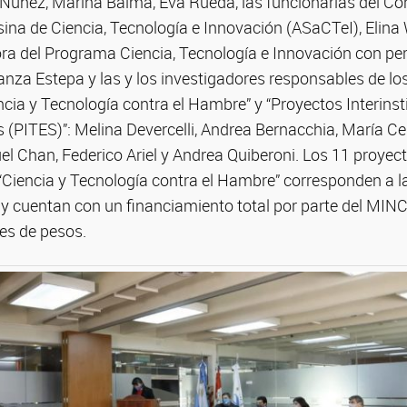
 Nuñez, Marina Baima, Eva Rueda, las funcionarias del Co
sina de Ciencia, Tecnología e Innovación (ASaCTeI), Elin
ora del Programa Ciencia, Tecnología e Innovación con pe
nza Estepa y las y los investigadores responsables de lo
cia y Tecnología contra el Hambre” y “Proyectos Interinst
(PITES)”: Melina Devercelli, Andrea Bernacchia, María Cel
el Chan, Federico Ariel y Andrea Quiberoni. Los 11 proye
 “Ciencia y Tecnología contra el Hambre” corresponden a l
 y cuentan con un financiamiento total por parte del MIN
es de pesos.